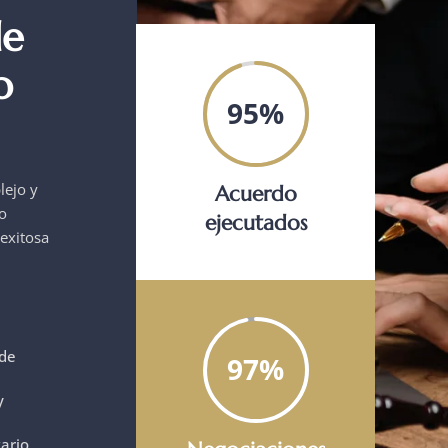
de
o
95%
lejo y
Acuerdo
do
ejecutados
 exitosa
 de
97%
y
ario.