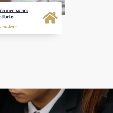
ría inversiones
liarias
formación