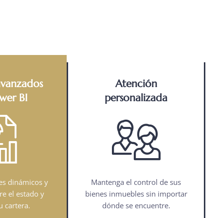
avanzados
Atención
wer BI
personalizada
es dinámicos y
Mantenga el control de sus
re el estado y
bienes inmuebles sin importar
u cartera.
dónde se encuentre.