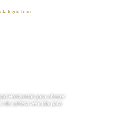
da Ingrid León
Nosotros
Servicios
Blog
lista en
zontal
ad Horizontal para ofrecer
ón de cartera vencida para