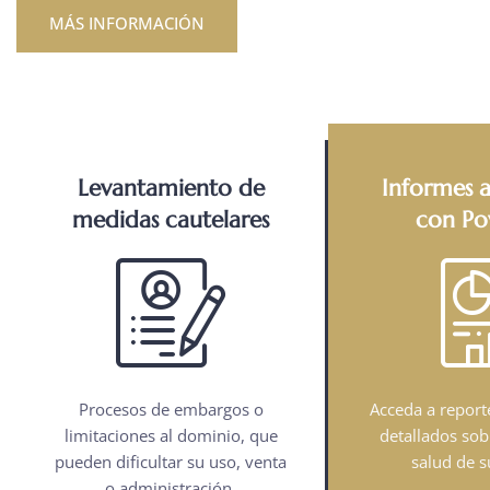
MÁS INFORMACIÓN
Levantamiento de
Informes 
medidas cautelares
con Po
Procesos de embargos o
Acceda a report
limitaciones al dominio, que
detallados sob
pueden dificultar su uso, venta
salud de s
o administración.